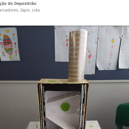
ução do Depositrão:
rcadores, lápis, cola