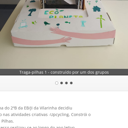
Traga-pilhas 1 - construído por um dos grupos
a do 2ºB da EB/JI da Vilarinha decidiu
 nas atividades criativas -Upcycling, Constrói o
 Pilhas.
cesso realizou-se ao longo do ano letivo