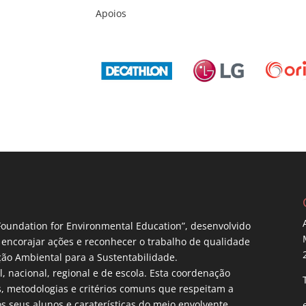
Apoios
Foundation for Environmental Education”, desenvolvido
 encorajar ações e reconhecer o trabalho de qualidade
ção Ambiental para a Sustentabilidade.
, nacional, regional e de escola. Esta coordenação
os, metodologias e critérios comuns que respeitam a
s seus alunos e caraterísticas do meio envolvente.