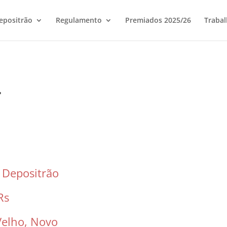
epositrão
Regulamento
Premiados 2025/26
Trabal
4
u Depositrão
Rs
Velho, Novo