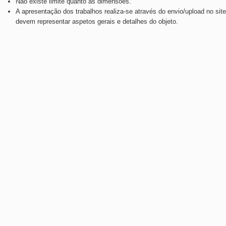
Não existe limite quanto às dimensões.
A apresentação dos trabalhos realiza-se através do envio/upload no site
devem representar aspetos gerais e detalhes do objeto.