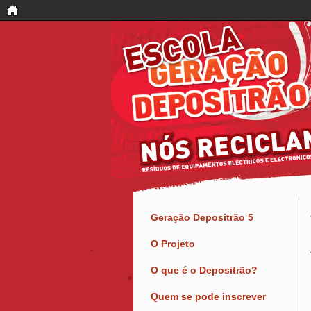
Geração Depositrão 5
O Projeto
O que é o Depositrão?
Quem se pode inscrever