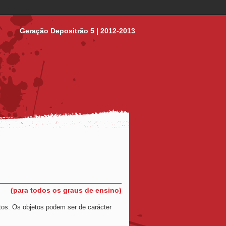
Geração Depositrão 5 | 2012-2013
(para todos os graus de ensino)
tos. Os objetos podem ser de carácter